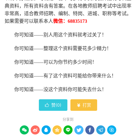
典资料，所有资料含有答案。
在
各地
教师招聘考试中
出现率
非常高，适合教师招聘、编制、特岗、进城、职称等考试。
如果需要可以联系本人
微信：
68835173
你可知道
——别人用这个资料就考过关了！
你可知道
——整理这个资料需要花多少精力
！
你可知道
——可以为你节约多少时间！
你可知道
——有了这个资料可能给你带来什么！
你可知道
——没这个资料你可能失去什么
！
赞(
0
)
打赏


分享到








