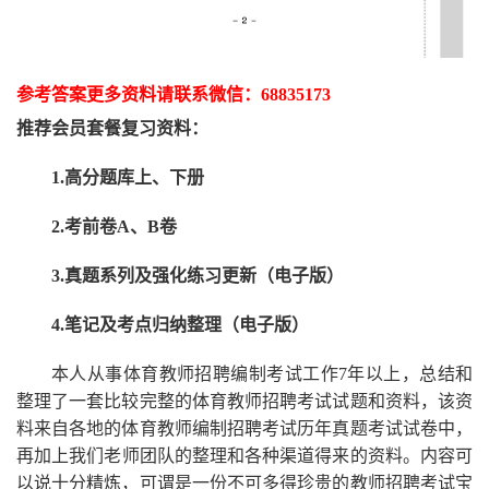
参考答案更多资
料请联系
微信：
68835173
推荐
会员套餐
复习资料：
1.高分题库上、下册
2.考前卷A、B卷
3.真题系列及强化练习更新（电子版）
4.笔记及考点归纳整理（电子版）
本人从事
体育
教师招聘编制考试工作
7
年以上，总结和
整理了一套比较完整的
体育
教师招聘考试试题和资料，该资
料来自各地的
体育
教师编制招聘考试
历年真题考试
试卷中，
再
加上我们
老师
团队的整理和各种渠道得来的资料。内容可
以说十分精炼，可谓是一份
不可多得
珍贵的教师
招聘
考试宝