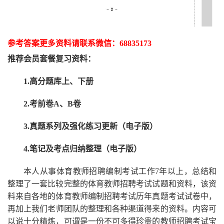
参考答案更多资
料请联系
微信：
68835173
推荐
会员套餐
复习资料：
1.高分题库上、下册
2.考前卷A、B卷
3.真题系列及强化练习更新（电子版）
4.笔记及考点归纳整理（电子版）
本人从事
体育
教师招聘编制考试工作
7
年以上，总结和
整理了一套比较完整的
体育
教师招聘考试试题和资料，该资
料来自各地的
体育
教师编制招聘考试
历年真题考试
试卷中，
再
加上我们
老师
团队的整理和各种渠道得来的资料。内容可
以说十分精炼，可谓是一份
不可多得
珍贵的教师
招聘
考试宝