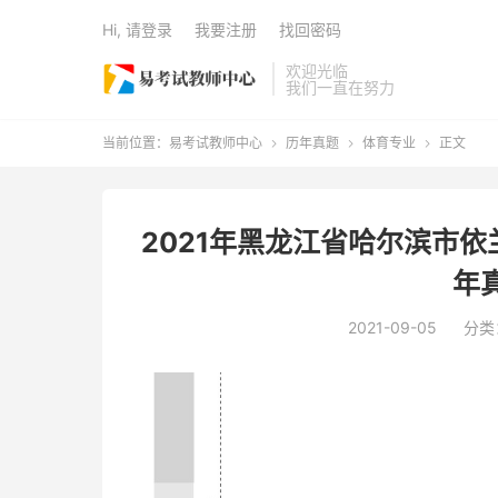
Hi, 请登录
我要注册
找回密码
欢迎光临
我们一直在努力
当前位置：
易考试教师中心
历年真题
体育专业
正文



2021年黑龙江省哈尔滨市
年
2021-09-05
分类