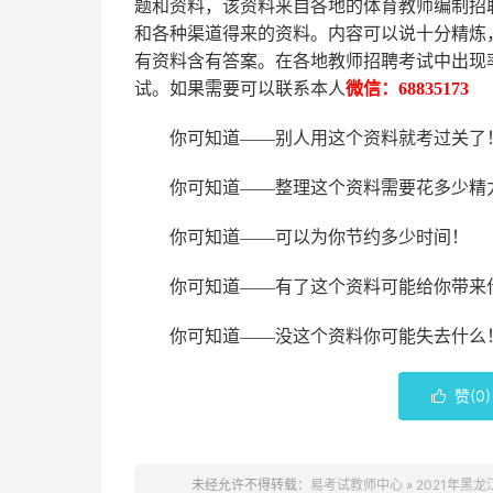
题和资料，该资料来自各地的
体育
教师编制招
和各种渠道得来的资料。内容可以说十分精炼
有资料含有答案。
在
各地
教师招聘考试中
出现
试。如果需要可以联系本人
微信：
68835173
你可知道
——别人用这个资料就考过关了
你可知道
——整理这个资料需要花多少精
你可知道
——可以为你节约多少时间！
你可知道
——有了这个资料可能给你带来
你可知道
——没这个资料你可能失去什么
赞(
0
)

未经允许不得转载：
易考试教师中心
»
2021年黑