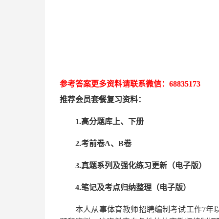
参考答案更多资
料请联系
微信：
68835173
推荐
会员套餐
复习资料：
1.高分题库上、下册
2.考前卷A、B卷
3.真题系列及强化练习更新（电子版）
4.笔记及考点归纳整理（电子版）
本人从事
体育
教师招聘编制考试工作
7
年