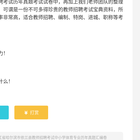
聘考试
历年真题考试
试卷中，
再
加上我们
老师
团队的整理
，可谓是一份
不可多得
珍贵的教师
招聘
考试宝典资料，所
率非常高，适合教师招聘、编制、特岗、进城、职称等考
！
力
！
什么！
！
打赏

龙江省哈尔滨市依兰县教师招聘考试中小学体育专业历年真题汇编卷