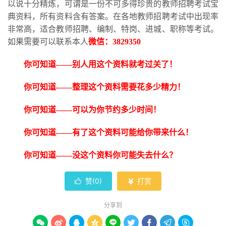
以说十分精炼，可谓是一份不可多得珍贵的教师招聘考试宝
典资料，所有资料含有答案。在各地教师招聘考试中出现率
非常高，适合教师招聘、编制、特岗、进城、职称等考试。
如果需要可以联系本人
微信：
3829350
你可知道
——别人用这个资料就考过关了！
你可知道
——整理这个资料需要花多少精力！
你可知道
——可以为你节约多少时间！
你可知道
——有了这个资料可能给你带来什么！
你可知道
——没这个资料你可能失去什么？
赞(
0
)
打赏


分享到








