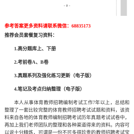
参考答案更多资
料请联系
微信：
68835173
推荐
会员套餐
复习资料：
1.高分题库上、下册
2.考前卷A、B卷
3.真题系列及强化练习更新（电子版）
4.笔记及考点归纳整理（电子版）
本人从事
体育
教师招聘编制考试工作
7
年以上，总结和
整理了一套比较完整的
体育
教师招聘考试试题和资料，该资
料来自各地的
体育
教师编制招聘考试
历年真题考试
试卷中，
再
加上我们
老师
团队的整理和各种渠道得来的资料。内容可
以说十分精炼，可谓是一份
不可多得
珍贵的教师
招聘
考试宝