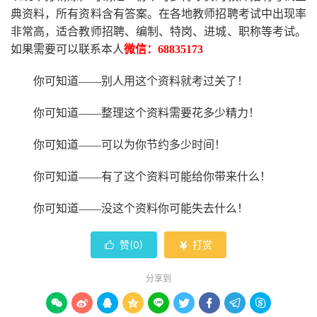
典资料，所有资料含有答案。
在
各地
教师招聘考试中
出现率
非常高，适合教师招聘、编制、特岗、进城、职称等考试。
如果需要可以联系本人
微信：
68835173
你可知道
——别人用这个资料就考过关了！
你可知道
——整理这个资料需要花多少精力
！
你可知道
——可以为你节约多少时间！
你可知道
——有了这个资料可能给你带来什么！
你可知道
——没这个资料你可能失去什么
！
赞(
0
)
打赏


分享到








