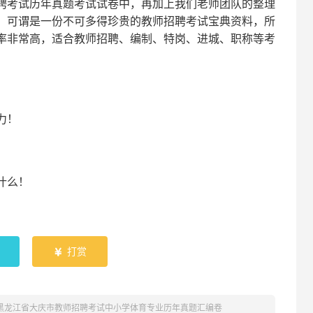
聘考试
历年真题考试
试卷中，
再
加上我们
老师
团队的整理
，可谓是一份
不可多得
珍贵的教师
招聘
考试宝典资料，所
率非常高，适合教师招聘、编制、特岗、进城、职称等考
！
力
！
什么！
！
打赏

年黑龙江省大庆市教师招聘考试中小学体育专业历年真题汇编卷