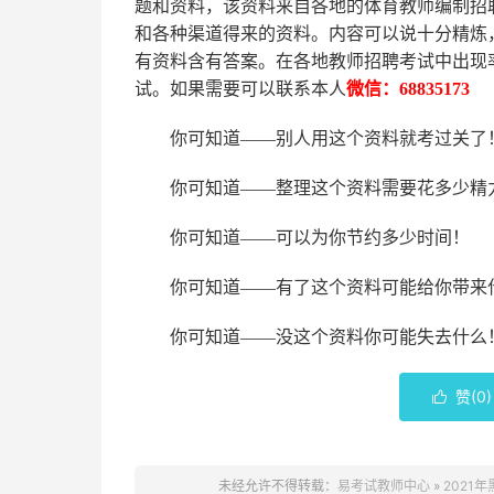
题和资料，该资料来自各地的
体育
教师编制招
和各种渠道得来的资料。内容可以说十分精炼
有资料含有答案。
在
各地
教师招聘考试中
出现
试。如果需要可以联系本人
微信：
68835173
你可知道
——别人用这个资料就考过关了
你可知道
——整理这个资料需要花多少精
你可知道
——可以为你节约多少时间！
你可知道
——有了这个资料可能给你带来
你可知道
——没这个资料你可能失去什么
赞(
0
)

未经允许不得转载：
易考试教师中心
»
2021