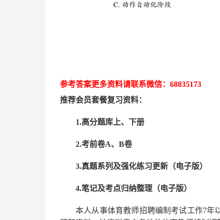
参考答案更多资
料请联系
微信：
68835173
推荐
会员套餐
复习资料：
1.高分题库上、下册
2.考前卷A、B卷
3.真题系列及强化练习更新（电子版）
4.笔记及考点归纳整理（电子版）
本人从事
体育
教师招聘编制考试工作
7
年