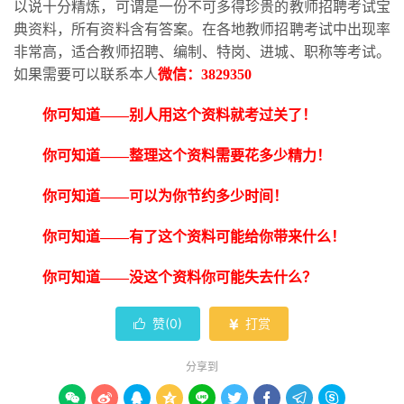
以说十分精炼，可谓是一份不可多得珍贵的教师招聘考试宝
典资料，所有资料含有答案。在各地教师招聘考试中出现率
非常高，适合教师招聘、编制、特岗、进城、职称等考试。
如果需要可以联系本人
微信：
3829350
你可知道
——别人用这个资料就考过关了！
你可知道
——整理这个资料需要花多少精力！
你可知道
——可以为你节约多少时间！
你可知道
——有了这个资料可能给你带来什么！
你可知道
——没这个资料你可能失去什么？
赞(
0
)
打赏


分享到








