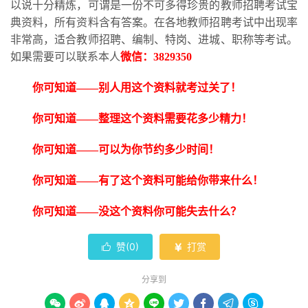
以说十分精炼，可谓是一份不可多得珍贵的教师招聘考试宝
典资料，所有资料含有答案。在各地教师招聘考试中出现率
非常高，适合教师招聘、编制、特岗、进城、职称等考试。
如果需要可以联系本人
微信：
3829350
你可知道
——别人用这个资料就考过关了！
你可知道
——整理这个资料需要花多少精力！
你可知道
——可以为你节约多少时间！
你可知道
——有了这个资料可能给你带来什么！
你可知道
——没这个资料你可能失去什么？
赞(
0
)
打赏


分享到








