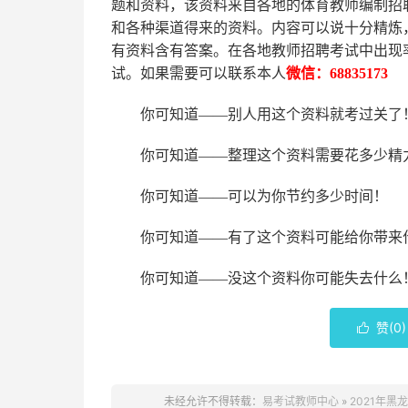
题和资料，该资料来自各地的
体育
教师编制招
和各种渠道得来的资料。内容可以说十分精炼
有资料含有答案。
在
各地
教师招聘考试中
出现
试。如果需要可以联系本人
微信：
68835173
你可知道
——别人用这个资料就考过关了
你可知道
——整理这个资料需要花多少精
你可知道
——可以为你节约多少时间！
你可知道
——有了这个资料可能给你带来
你可知道
——没这个资料你可能失去什么
赞(
0
)

未经允许不得转载：
易考试教师中心
»
2021年