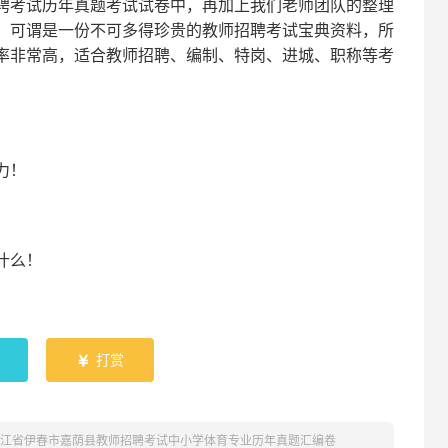
聘考试
历年真题考试
试卷中，
再
加上我们
老师
团队的整理
，可谓是一份
不可多得
珍贵的教师
招聘
考试宝典资料，所
率非常高，适合教师招聘、编制、特岗、进城、职称等考
！
力
！
什么！
！
打赏

黑龙江省伊春市嘉荫县教师招聘考试中小学体育专业历年真题汇编卷