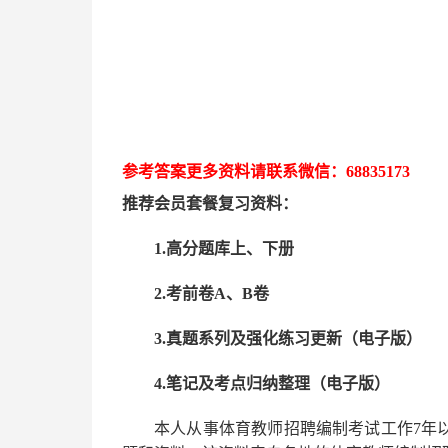
参考答案更多资
料请联系
微信：
68835173
推荐
会员套餐
复习资料：
1.高分题库上、下册
2.考前卷A、B卷
3.真题系列及强化练习更新（电子版）
4.笔记及考点归纳整理（电子版）
本人从事
体育
教师招聘编制考试工作
7
年