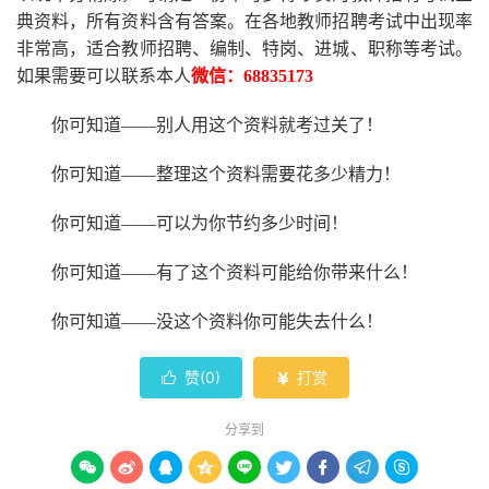
典资料，所有资料含有答案。
在
各地
教师招聘考试中
出现率
非常高，适合教师招聘、编制、特岗、进城、职称等考试。
如果需要可以联系本人
微信：
68835173
你可知道
——别人用这个资料就考过关了！
你可知道
——整理这个资料需要花多少精力
！
你可知道
——可以为你节约多少时间！
你可知道
——有了这个资料可能给你带来什么！
你可知道
——没这个资料你可能失去什么
！
赞(
0
)
打赏


分享到








