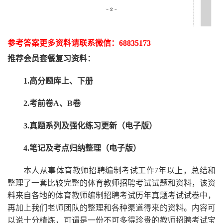
参考答案更多资
料请联系
微信：
68835173
推荐
会员套餐
复习资料：
1.高分题库上、下册
2.考前卷A、B卷
3.真题系列及强化练习更新（电子版）
4.笔记及考点归纳整理（电子版）
本人从事
体育
教师招聘编制考试工作
7
年以上，总结和
整理了一套比较完整的
体育
教师招聘考试试题和资料，该资
料来自各地的
体育
教师编制招聘考试
历年真题考试
试卷中，
再
加上我们
老师
团队的整理和各种渠道得来的资料。内容可
以说十分精炼，可谓是一份
不可多得
珍贵的教师
招聘
考试宝