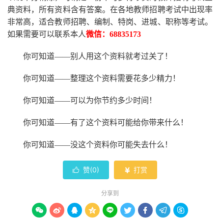
典资料，所有资料含有答案。
在
各地
教师招聘考试中
出现率
非常高，适合教师招聘、编制、特岗、进城、职称等考试。
如果需要可以联系本人
微信：
68835173
你可知道
——别人用这个资料就考过关了！
你可知道
——整理这个资料需要花多少精力
！
你可知道
——可以为你节约多少时间！
你可知道
——有了这个资料可能给你带来什么！
你可知道
——没这个资料你可能失去什么
！
赞(
0
)
打赏


分享到








