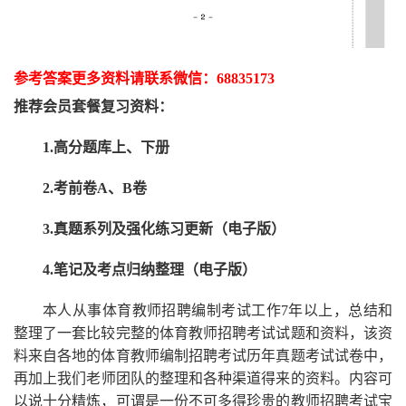
参考答案更多资
料请联系
微信：
68835173
推荐
会员套餐
复习资料：
1.高分题库上、下册
2.考前卷A、B卷
3.真题系列及强化练习更新（电子版）
4.笔记及考点归纳整理（电子版）
本人从事
体育
教师招聘编制考试工作
7
年以上，总结和
整理了一套比较完整的
体育
教师招聘考试试题和资料，该资
料来自各地的
体育
教师编制招聘考试
历年真题考试
试卷中，
再
加上我们
老师
团队的整理和各种渠道得来的资料。内容可
以说十分精炼，可谓是一份
不可多得
珍贵的教师
招聘
考试宝