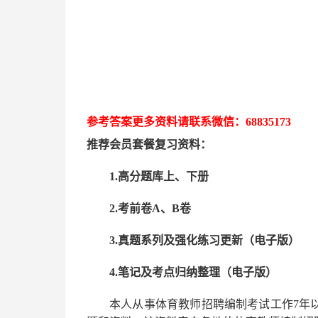
参考答案更多资
料请联系
微信：
68835173
推荐
会员套餐
复习资料：
1.高分题库上、下册
2.考前卷A、B卷
3.真题系列及强化练习更新（电子版）
4.笔记及考点归纳整理（电子版）
本人从事
体育
教师招聘编制考试工作
7
年