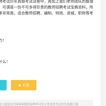
聘考试
历年真题考试
试卷中，
再
加上我们
老师
团队的整理
，可谓是一份
不可多得
珍贵的教师
招聘
考试宝典资料，所
率非常高，适合教师招聘、编制、特岗、进城、职称等考
！
力
！
什么！
！
打赏

黑龙江省绥化市绥棱县教师招聘考试中小学体育专业历年真题汇编