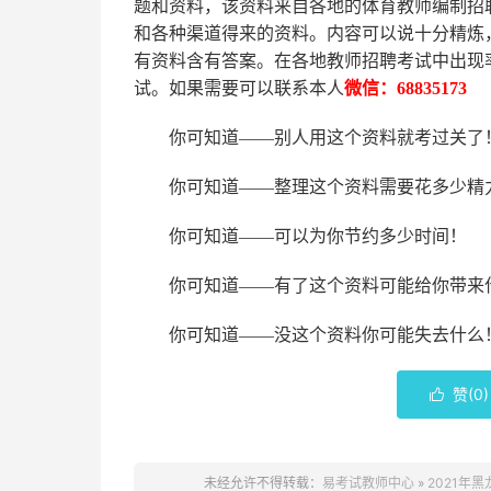
题和资料，该资料来自各地的
体育
教师编制招
和各种渠道得来的资料。内容可以说十分精炼
有资料含有答案。
在
各地
教师招聘考试中
出现
试。如果需要可以联系本人
微信：
68835173
你可知道
——别人用这个资料就考过关了
你可知道
——整理这个资料需要花多少精
你可知道
——可以为你节约多少时间！
你可知道
——有了这个资料可能给你带来
你可知道
——没这个资料你可能失去什么
赞(
0
)

未经允许不得转载：
易考试教师中心
»
2021年