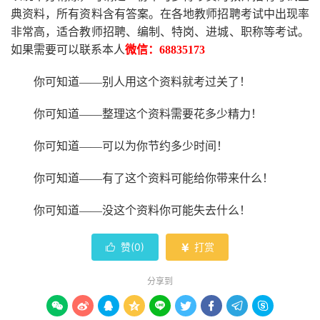
典资料，所有资料含有答案。
在
各地
教师招聘考试中
出现率
非常高，适合教师招聘、编制、特岗、进城、职称等考试。
如果需要可以联系本人
微信：
68835173
你可知道
——别人用这个资料就考过关了！
你可知道
——整理这个资料需要花多少精力
！
你可知道
——可以为你节约多少时间！
你可知道
——有了这个资料可能给你带来什么！
你可知道
——没这个资料你可能失去什么
！
赞(
0
)
打赏


分享到








