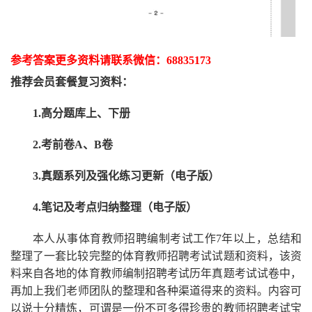
参考答案更多资
料请联系
微信：
68835173
推荐
会员套餐
复习资料：
1.高分题库上、下册
2.考前卷A、B卷
3.真题系列及强化练习更新（电子版）
4.笔记及考点归纳整理（电子版）
本人从事
体育
教师招聘编制考试工作
7
年以上，总结和
整理了一套比较完整的
体育
教师招聘考试试题和资料，该资
料来自各地的
体育
教师编制招聘考试
历年真题考试
试卷中，
再
加上我们
老师
团队的整理和各种渠道得来的资料。内容可
以说十分精炼，可谓是一份
不可多得
珍贵的教师
招聘
考试宝