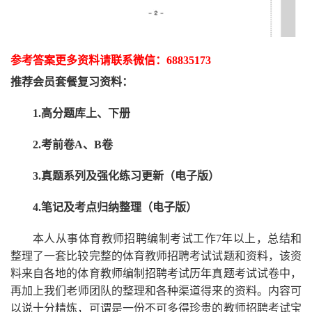
参考答案更多资
料请联系
微信：
68835173
推荐
会员套餐
复习资料：
1.高分题库上、下册
2.考前卷A、B卷
3.真题系列及强化练习更新（电子版）
4.笔记及考点归纳整理（电子版）
本人从事
体育
教师招聘编制考试工作
7
年以上，总结和
整理了一套比较完整的
体育
教师招聘考试试题和资料，该资
料来自各地的
体育
教师编制招聘考试
历年真题考试
试卷中，
再
加上我们
老师
团队的整理和各种渠道得来的资料。内容可
以说十分精炼，可谓是一份
不可多得
珍贵的教师
招聘
考试宝