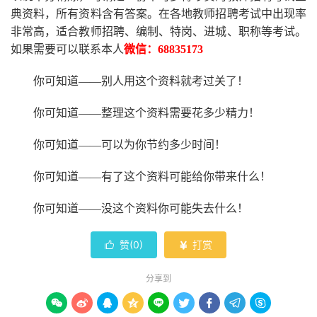
典资料，所有资料含有答案。
在
各地
教师招聘考试中
出现率
非常高，适合教师招聘、编制、特岗、进城、职称等考试。
如果需要可以联系本人
微信：
68835173
你可知道
——别人用这个资料就考过关了！
你可知道
——整理这个资料需要花多少精力
！
你可知道
——可以为你节约多少时间！
你可知道
——有了这个资料可能给你带来什么！
你可知道
——没这个资料你可能失去什么
！
赞(
0
)
打赏


分享到








