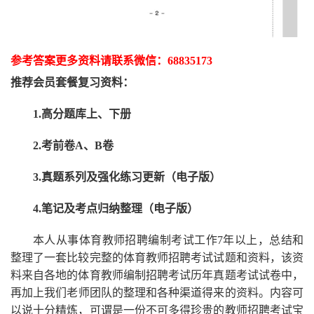
参考答案更多资
料请联系
微信：
68835173
推荐
会员套餐
复习资料：
1.高分题库上、下册
2.考前卷A、B卷
3.真题系列及强化练习更新（电子版）
4.笔记及考点归纳整理（电子版）
本人从事
体育
教师招聘编制考试工作
7
年以上，总结和
整理了一套比较完整的
体育
教师招聘考试试题和资料，该资
料来自各地的
体育
教师编制招聘考试
历年真题考试
试卷中，
再
加上我们
老师
团队的整理和各种渠道得来的资料。内容可
以说十分精炼，可谓是一份
不可多得
珍贵的教师
招聘
考试宝