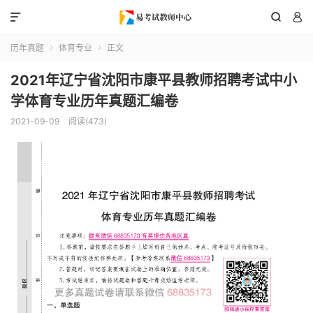



历年真题
体育专业
正文


2021年辽宁省沈阳市康平县教师招聘考试中小
学体育专业历年真题汇编卷
2021-09-09
阅读(473)