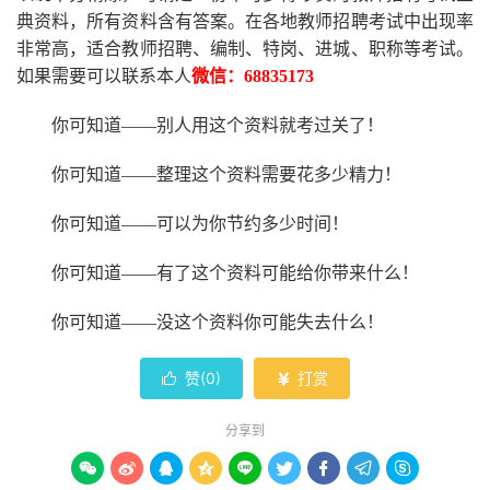
典资料，所有资料含有答案。
在
各地
教师招聘考试中
出现率
非常高，适合教师招聘、编制、特岗、进城、职称等考试。
如果需要可以联系本人
微信：
68835173
你可知道
——别人用这个资料就考过关了！
你可知道
——整理这个资料需要花多少精力
！
你可知道
——可以为你节约多少时间！
你可知道
——有了这个资料可能给你带来什么！
你可知道
——没这个资料你可能失去什么
！
赞(
0
)
打赏


分享到








