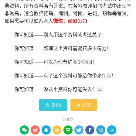
典资料，所有资料含有答案。
在
各地
教师招聘考试中
出现率
非常高，适合教师招聘、编制、特岗、进城、职称等考试。
如果需要可以联系本人
微信：
68835173
你可知道
——别人用这个资料就考过关了！
你可知道
——整理这个资料需要花多少精力
！
你可知道
——可以为你节约多少时间！
你可知道
——有了这个资料可能给你带来什么！
你可知道
——没这个资料你可能失去什么
！
赞(
0
)
打赏


分享到








