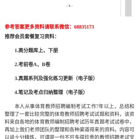
参考答案更多资
料请联系
微信：
68835173
推荐
会员套餐
复习资料：
1.高分题库上、下册
2.考前卷A、B卷
3.真题系列及强化练习更新（电子版）
4.笔记及考点归纳整理（电子版）
本人从事
体育
教师招聘编制考试工作
7
年以上，总结和
整理了一套比较完整的
体育
教师招聘考试试题和资料，该资
料来自各地的
体育
教师编制招聘考试
历年真题考试
试卷中，
再
加上我们
老师
团队的整理和各种渠道得来的资料。内容可
以说十分精炼，可谓是一份
不可多得
珍贵的教师
招聘
考试宝