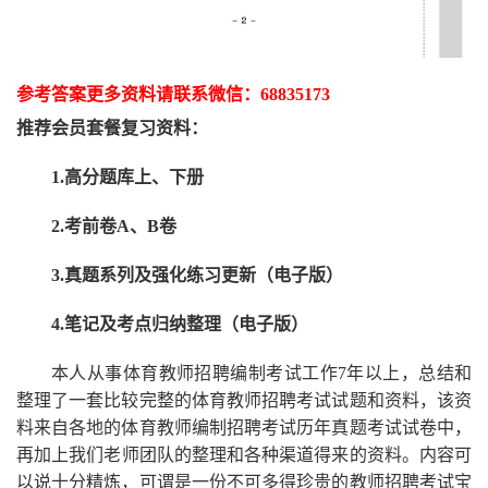
参考答案更多资
料请联系
微信：
68835173
推荐
会员套餐
复习资料：
1.高分题库上、下册
2.考前卷A、B卷
3.真题系列及强化练习更新（电子版）
4.笔记及考点归纳整理（电子版）
本人从事
体育
教师招聘编制考试工作
7
年以上，总结和
整理了一套比较完整的
体育
教师招聘考试试题和资料，该资
料来自各地的
体育
教师编制招聘考试
历年真题考试
试卷中，
再
加上我们
老师
团队的整理和各种渠道得来的资料。内容可
以说十分精炼，可谓是一份
不可多得
珍贵的教师
招聘
考试宝