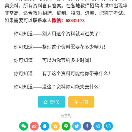
典资料，所有资料含有答案。
在
各地
教师招聘考试中
出现率
非常高，适合教师招聘、编制、特岗、进城、职称等考试。
如果需要可以联系本人
微信：
68835173
你可知道
——别人用这个资料就考过关了！
你可知道
——整理这个资料需要花多少精力
！
你可知道
——可以为你节约多少时间！
你可知道
——有了这个资料可能给你带来什么！
你可知道
——没这个资料你可能失去什么
！
赞(
0
)
打赏


分享到








