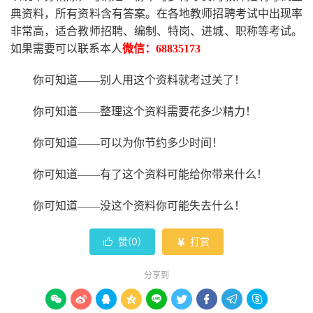
典资料，所有资料含有答案。
在
各地
教师招聘考试中
出现率
非常高，适合教师招聘、编制、特岗、进城、职称等考试。
如果需要可以联系本人
微信：
68835173
你可知道
——别人用这个资料就考过关了！
你可知道
——整理这个资料需要花多少精力
！
你可知道
——可以为你节约多少时间！
你可知道
——有了这个资料可能给你带来什么！
你可知道
——没这个资料你可能失去什么
！
赞(
0
)
打赏


分享到








