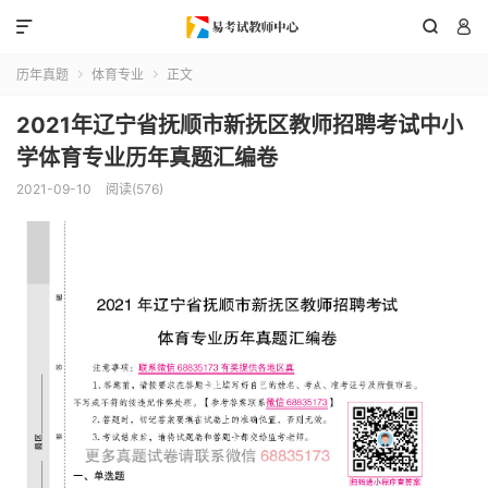



历年真题
体育专业
正文


2021年辽宁省抚顺市新抚区教师招聘考试中小
学体育专业历年真题汇编卷
2021-09-10
阅读(576)