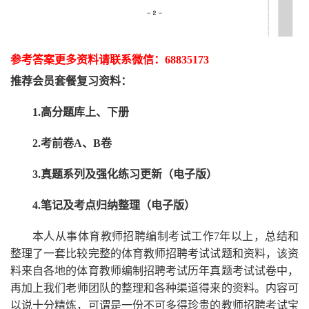
参考答案更多资
料请联系
微信：
68835173
推荐
会员套餐
复习资料：
1.高分题库上、下册
2.考前卷A、B卷
3.真题系列及强化练习更新（电子版）
4.笔记及考点归纳整理（电子版）
本人从事
体育
教师招聘编制考试工作
7
年以上，总结和
整理了一套比较完整的
体育
教师招聘考试试题和资料，该资
料来自各地的
体育
教师编制招聘考试
历年真题考试
试卷中，
再
加上我们
老师
团队的整理和各种渠道得来的资料。内容可
以说十分精炼，可谓是一份
不可多得
珍贵的教师
招聘
考试宝