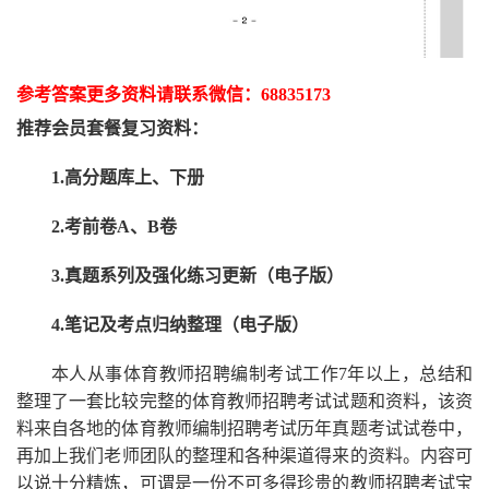
参考答案更多资
料请联系
微信：
68835173
推荐
会员套餐
复习资料：
1.高分题库上、下册
2.考前卷A、B卷
3.真题系列及强化练习更新（电子版）
4.笔记及考点归纳整理（电子版）
本人从事
体育
教师招聘编制考试工作
7
年以上，总结和
整理了一套比较完整的
体育
教师招聘考试试题和资料，该资
料来自各地的
体育
教师编制招聘考试
历年真题考试
试卷中，
再
加上我们
老师
团队的整理和各种渠道得来的资料。内容可
以说十分精炼，可谓是一份
不可多得
珍贵的教师
招聘
考试宝