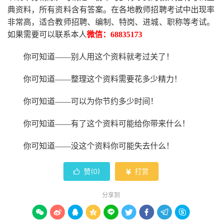
典资料，所有资料含有答案。
在
各地
教师招聘考试中
出现率
非常高，适合教师招聘、编制、特岗、进城、职称等考试。
如果需要可以联系本人
微信：
68835173
你可知道
——别人用这个资料就考过关了！
你可知道
——整理这个资料需要花多少精力
！
你可知道
——可以为你节约多少时间！
你可知道
——有了这个资料可能给你带来什么！
你可知道
——没这个资料你可能失去什么
！
赞(
0
)
打赏


分享到








