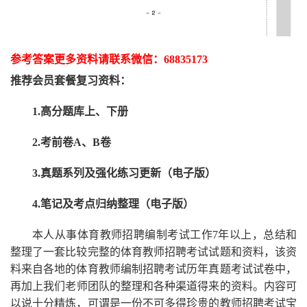
参考答案更多资
料请联系
微信：
68835173
推荐
会员套餐
复习资料：
1.高分题库上、下册
2.考前卷A、B卷
3.真题系列及强化练习更新（电子版）
4.笔记及考点归纳整理（电子版）
本人从事
体育
教师招聘编制考试工作
7
年以上，总结和
整理了一套比较完整的
体育
教师招聘考试试题和资料，该资
料来自各地的
体育
教师编制招聘考试
历年真题考试
试卷中，
再
加上我们
老师
团队的整理和各种渠道得来的资料。内容可
以说十分精炼，可谓是一份
不可多得
珍贵的教师
招聘
考试宝