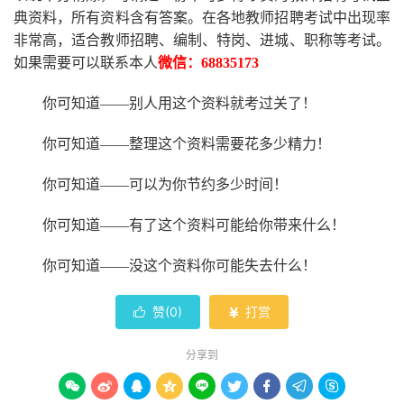
典资料，所有资料含有答案。
在
各地
教师招聘考试中
出现率
非常高，适合教师招聘、编制、特岗、进城、职称等考试。
如果需要可以联系本人
微信：
68835173
你可知道
——别人用这个资料就考过关了！
你可知道
——整理这个资料需要花多少精力
！
你可知道
——可以为你节约多少时间！
你可知道
——有了这个资料可能给你带来什么！
你可知道
——没这个资料你可能失去什么
！
赞(
0
)
打赏


分享到








