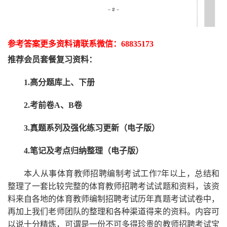
参考答案更多资
料请联系
微信：
68835173
推荐
会员套餐
复习资料：
1.高分题库上、下册
2.考前卷A、B卷
3.真题系列及强化练习更新（电子版）
4.笔记及考点归纳整理（电子版）
本人从事
体育
教师招聘编制考试工作
7
年以上，总结和
整理了一套比较完整的
体育
教师招聘考试试题和资料，该资
料来自各地的
体育
教师编制招聘考试
历年真题考试
试卷中，
再
加上我们
老师
团队的整理和各种渠道得来的资料。内容可
以说十分精炼，可谓是一份
不可多得
珍贵的教师
招聘
考试宝