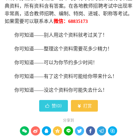
典资料，所有资料含有答案。
在
各地
教师招聘考试中
出现率
非常高，适合教师招聘、编制、特岗、进城、职称等考试。
如果需要可以联系本人
微信：
68835173
你可知道
——别人用这个资料就考过关了！
你可知道
——整理这个资料需要花多少精力
！
你可知道
——可以为你节约多少时间！
你可知道
——有了这个资料可能给你带来什么！
你可知道
——没这个资料你可能失去什么
！
赞(
0
)
打赏


分享到








