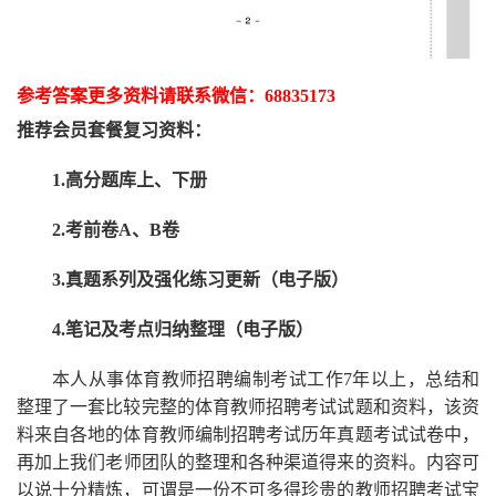
参考答案更多资
料请联系
微信：
68835173
推荐
会员套餐
复习资料：
1.高分题库上、下册
2.考前卷A、B卷
3.真题系列及强化练习更新（电子版）
4.笔记及考点归纳整理（电子版）
本人从事
体育
教师招聘编制考试工作
7
年以上，总结和
整理了一套比较完整的
体育
教师招聘考试试题和资料，该资
料来自各地的
体育
教师编制招聘考试
历年真题考试
试卷中，
再
加上我们
老师
团队的整理和各种渠道得来的资料。内容可
以说十分精炼，可谓是一份
不可多得
珍贵的教师
招聘
考试宝