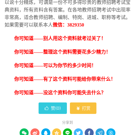
以说十分精炼，可谓是一份不可多得珍贵的教师招聘考试宝
典资料，所有资料含有答案。在各地教师招聘考试中出现率
非常高，适合教师招聘、编制、特岗、进城、职称等考试。
如果需要可以联系本人
微信：
3829350
你可知道
——别人用这个资料就考过关了！
你可知道
——整理这个资料需要花多少精力！
你可知道
——可以为你节约多少时间！
你可知道
——有了这个资料可能给你带来什么！
你可知道
——没这个资料你可能失去什么？
赞(
0
)
打赏


分享到








