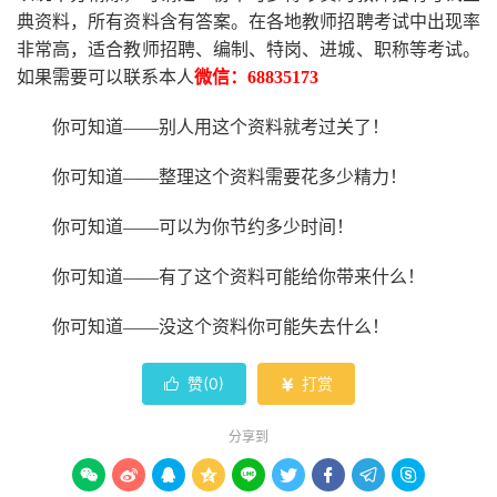
典资料，所有资料含有答案。
在
各地
教师招聘考试中
出现率
非常高，适合教师招聘、编制、特岗、进城、职称等考试。
如果需要可以联系本人
微信：
68835173
你可知道
——别人用这个资料就考过关了！
你可知道
——整理这个资料需要花多少精力
！
你可知道
——可以为你节约多少时间！
你可知道
——有了这个资料可能给你带来什么！
你可知道
——没这个资料你可能失去什么
！
赞(
0
)
打赏


分享到








