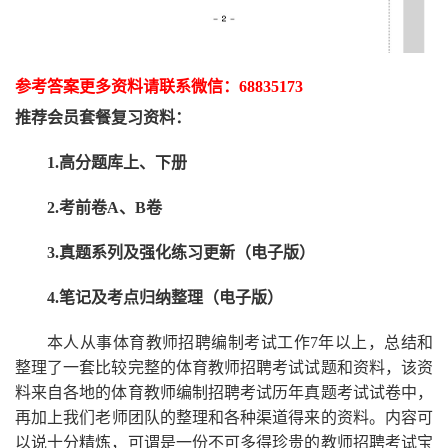
参考答案更多资
料请联系
微信：
68835173
推荐
会员套餐
复习资料：
1.高分题库上、下册
2.考前卷A、B卷
3.真题系列及强化练习更新（电子版）
4.笔记及考点归纳整理（电子版）
本人从事
体育
教师招聘编制考试工作
7
年以上，总结和
整理了一套比较完整的
体育
教师招聘考试试题和资料，该资
料来自各地的
体育
教师编制招聘考试
历年真题考试
试卷中，
再
加上我们
老师
团队的整理和各种渠道得来的资料。内容可
以说十分精炼，可谓是一份
不可多得
珍贵的教师
招聘
考试宝