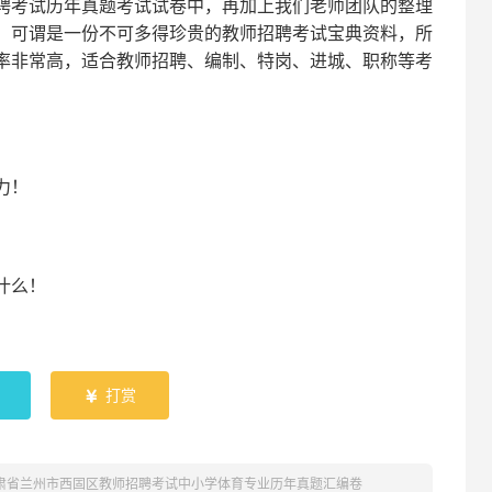
聘考试
历年真题考试
试卷中，
再
加上我们
老师
团队的整理
，可谓是一份
不可多得
珍贵的教师
招聘
考试宝典资料，所
率非常高，适合教师招聘、编制、特岗、进城、职称等考
！
力
！
什么！
！
打赏

甘肃省兰州市西固区教师招聘考试中小学体育专业历年真题汇编卷