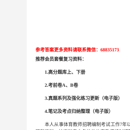
参考答案更多资
料请联系
微信：
68835173
推荐
会员套餐
复习资料：
1.高分题库上、下册
2.考前卷A、B卷
3.真题系列及强化练习更新（电子版）
4.笔记及考点归纳整理（电子版）
本人从事
体育
教师招聘编制考试工作
7
年