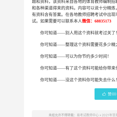
题和资料，该资料来自各地的
体育
教师编制招
和各种渠道得来的资料。内容可以说十分精炼
有资料含有答案。
在
各地
教师招聘考试中
出现
试。如果需要可以联系本人
微信：
68835173
你可知道
——别人用这个资料就考过关了
你可知道
——整理这个资料需要花多少精
你可知道
——可以为你节约多少时间！
你可知道
——有了这个资料可能给你带来
你可知道
——没这个资料你可能失去什么
赞(
0
)

未经允许不得转载：
易考试教师中心
»
2021年