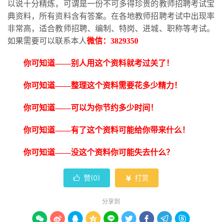
以说十分精炼，可谓是一份不可多得珍贵的教师招聘考试宝
典资料，所有资料含有答案。在各地教师招聘考试中出现率
非常高，适合教师招聘、编制、特岗、进城、职称等考试。
如果需要可以联系本人
微信：
3829350
你可知道
——别人用这个资料就考过关了！
你可知道
——整理这个资料需要花多少精力！
你可知道
——可以为你节约多少时间！
你可知道
——有了这个资料可能给你带来什么！
你可知道
——没这个资料你可能失去什么？
赞(
0
)
打赏


分享到








