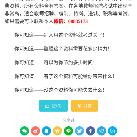
典资料，所有资料含有答案。
在
各地
教师招聘考试中
出现率
非常高，适合教师招聘、编制、特岗、进城、职称等考试。
如果需要可以联系本人
微信：
68835173
你可知道
——别人用这个资料就考过关了！
你可知道
——整理这个资料需要花多少精力
！
你可知道
——可以为你节约多少时间！
你可知道
——有了这个资料可能给你带来什么！
你可知道
——没这个资料你可能失去什么
！
赞(
0
)
打赏


分享到








