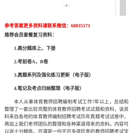
参考答案更多资
料请联系
微信：
68835173
推荐
会员套餐
复习资料：
1.高分题库上、下册
2.考前卷A、B卷
3.真题系列及强化练习更新（电子版）
4.笔记及考点归纳整理（电子版）
本人从事
体育
教师招聘编制考试工作
7
年以上，总结和
整理了一套比较完整的
体育
教师招聘考试试题和资料，该资
料来自各地的
体育
教师编制招聘考试
历年真题考试
试卷中，
再
加上我们
老师
团队的整理和各种渠道得来的资料。内容可
以说十分精炼，可谓是一份
不可多得
珍贵的教师
招聘
考试宝