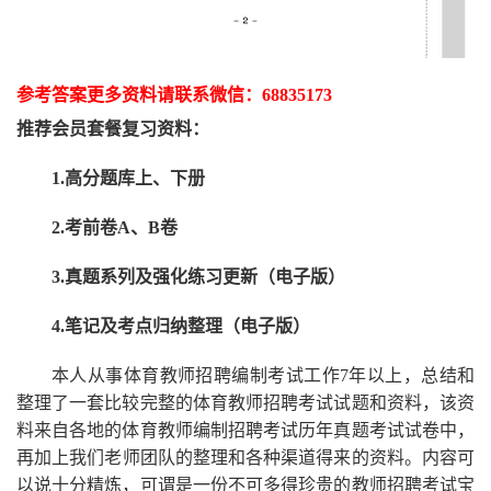
参考答案更多资
料请联系
微信：
68835173
推荐
会员套餐
复习资料：
1.高分题库上、下册
2.考前卷A、B卷
3.真题系列及强化练习更新（电子版）
4.笔记及考点归纳整理（电子版）
本人从事
体育
教师招聘编制考试工作
7
年以上，总结和
整理了一套比较完整的
体育
教师招聘考试试题和资料，该资
料来自各地的
体育
教师编制招聘考试
历年真题考试
试卷中，
再
加上我们
老师
团队的整理和各种渠道得来的资料。内容可
以说十分精炼，可谓是一份
不可多得
珍贵的教师
招聘
考试宝