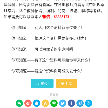
典资料，所有资料含有答案。
在
各地
教师招聘考试中
出现率
非常高，适合教师招聘、编制、特岗、进城、职称等考试。
如果需要可以联系本人
微信：
68835173
你可知道
——别人用这个资料就考过关了！
你可知道
——整理这个资料需要花多少精力
！
你可知道
——可以为你节约多少时间！
你可知道
——有了这个资料可能给你带来什么！
你可知道
——没这个资料你可能失去什么
！
赞(
0
)
打赏


分享到








