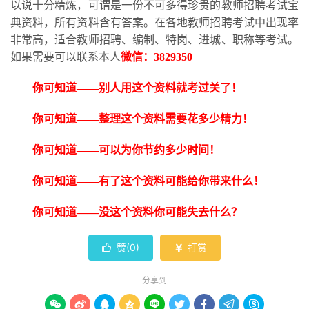
以说十分精炼，可谓是一份不可多得珍贵的教师招聘考试宝
典资料，所有资料含有答案。在各地教师招聘考试中出现率
非常高，适合教师招聘、编制、特岗、进城、职称等考试。
如果需要可以联系本人
微信：
3829350
你可知道
——别人用这个资料就考过关了！
你可知道
——整理这个资料需要花多少精力！
你可知道
——可以为你节约多少时间！
你可知道
——有了这个资料可能给你带来什么！
你可知道
——没这个资料你可能失去什么？
赞(
0
)
打赏


分享到








