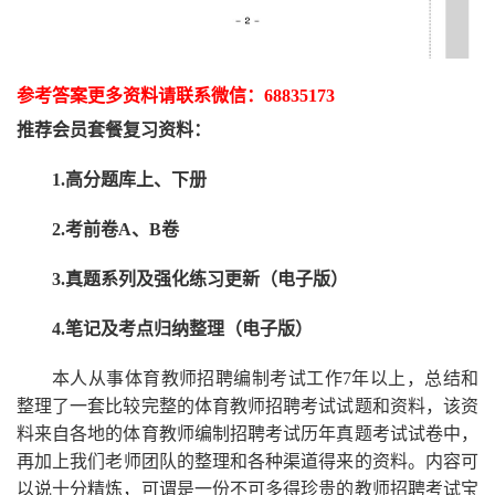
参考答案更多资
料请联系
微信：
68835173
推荐
会员套餐
复习资料：
1.高分题库上、下册
2.考前卷A、B卷
3.真题系列及强化练习更新（电子版）
4.笔记及考点归纳整理（电子版）
本人从事
体育
教师招聘编制考试工作
7
年以上，总结和
整理了一套比较完整的
体育
教师招聘考试试题和资料，该资
料来自各地的
体育
教师编制招聘考试
历年真题考试
试卷中，
再
加上我们
老师
团队的整理和各种渠道得来的资料。内容可
以说十分精炼，可谓是一份
不可多得
珍贵的教师
招聘
考试宝