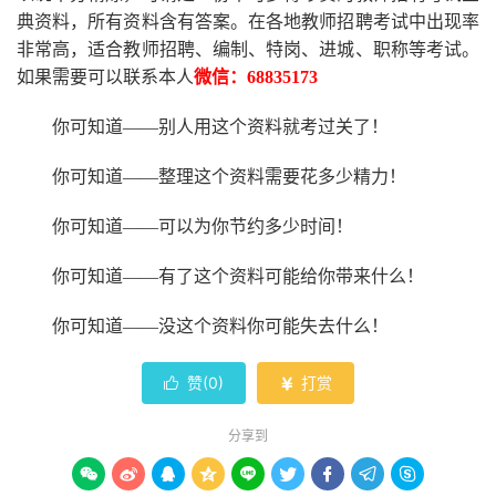
典资料，所有资料含有答案。
在
各地
教师招聘考试中
出现率
非常高，适合教师招聘、编制、特岗、进城、职称等考试。
如果需要可以联系本人
微信：
68835173
你可知道
——别人用这个资料就考过关了！
你可知道
——整理这个资料需要花多少精力
！
你可知道
——可以为你节约多少时间！
你可知道
——有了这个资料可能给你带来什么！
你可知道
——没这个资料你可能失去什么
！
赞(
0
)
打赏


分享到








