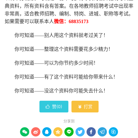
典资料，所有资料含有答案。
在
各地
教师招聘考试中
出现率
非常高，适合教师招聘、编制、特岗、进城、职称等考试。
如果需要可以联系本人
微信：
68835173
你可知道
——别人用这个资料就考过关了！
你可知道
——整理这个资料需要花多少精力
！
你可知道
——可以为你节约多少时间！
你可知道
——有了这个资料可能给你带来什么！
你可知道
——没这个资料你可能失去什么
！
赞(
0
)
打赏


分享到








