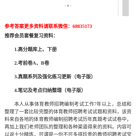
参考答案更多资
料请联系
微信：
68835173
推荐
会员套餐
复习资料：
1.高分题库上、下册
2.考前卷A、B卷
3.真题系列及强化练习更新（电子版）
4.笔记及考点归纳整理（电子版）
本人从事
体育
教师招聘编制考试工作
7
年以上，总结和
整理了一套比较完整的
体育
教师招聘考试试题和资料，该资
料来自各地的
体育
教师编制招聘考试
历年真题考试
试卷中，
再
加上我们
老师
团队的整理和各种渠道得来的资料。内容可
以说十分精炼，可谓是一份
不可多得
珍贵的教师
招聘
考试宝