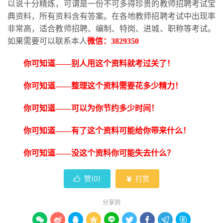
以说十分精炼，可谓是一份不可多得珍贵的教师招聘考试宝
典资料，所有资料含有答案。在各地教师招聘考试中出现率
非常高，适合教师招聘、编制、特岗、进城、职称等考试。
如果需要可以联系本人
微信：
3829350
你可知道
——别人用这个资料就考过关了！
你可知道
——整理这个资料需要花多少精力！
你可知道
——可以为你节约多少时间！
你可知道
——有了这个资料可能给你带来什么！
你可知道
——没这个资料你可能失去什么？
赞(
0
)
打赏


分享到








