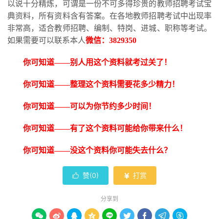
以说十分精炼，可谓是一份不可多得珍贵的教师招聘考试宝
典资料，所有资料含有答案。在各地教师招聘考试中出现率
非常高，适合教师招聘、编制、特岗、进城、职称等考试。
如果需要可以联系本人
微信：
3829350
你可知道
——别人用这个资料就考过关了！
你可知道
——整理这个资料需要花多少精力！
你可知道
——可以为你节约多少时间！
你可知道
——有了这个资料可能给你带来什么！
你可知道
——没这个资料你可能失去什么？
赞(
0
)
打赏


分享到








