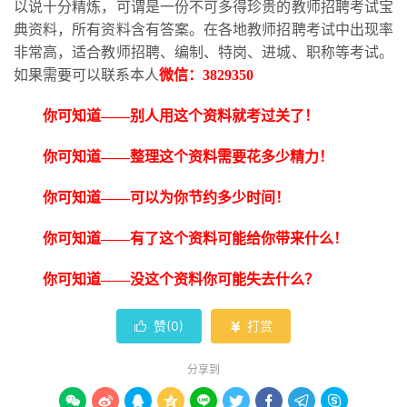
以说十分精炼，可谓是一份不可多得珍贵的教师招聘考试宝
典资料，所有资料含有答案。在各地教师招聘考试中出现率
非常高，适合教师招聘、编制、特岗、进城、职称等考试。
如果需要可以联系本人
微信：
3829350
你可知道
——别人用这个资料就考过关了！
你可知道
——整理这个资料需要花多少精力！
你可知道
——可以为你节约多少时间！
你可知道
——有了这个资料可能给你带来什么！
你可知道
——没这个资料你可能失去什么？
赞(
0
)
打赏


分享到








