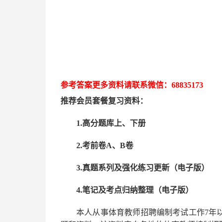
参考答案更多资
料请联系
微信：
68835173
推荐
会员套餐
复习资料：
1.高分题库上、下册
2.考前卷A、B卷
3.真题系列及强化练习更新（电子版）
4.笔记及考点归纳整理（电子版）
本人从事
体育
教师招聘编制考试工作
7
年