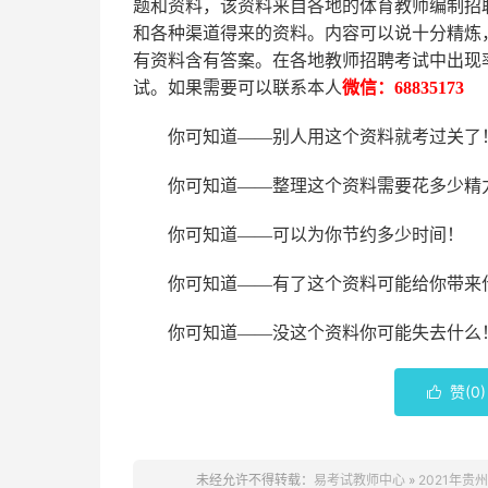
题和资料，该资料来自各地的
体育
教师编制招
和各种渠道得来的资料。内容可以说十分精炼
有资料含有答案。
在
各地
教师招聘考试中
出现
试。如果需要可以联系本人
微信：
68835173
你可知道
——别人用这个资料就考过关了
你可知道
——整理这个资料需要花多少精
你可知道
——可以为你节约多少时间！
你可知道
——有了这个资料可能给你带来
你可知道
——没这个资料你可能失去什么
赞(
0
)

未经允许不得转载：
易考试教师中心
»
2021年