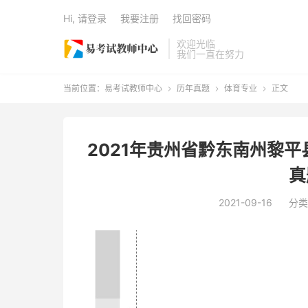
Hi, 请登录
我要注册
找回密码
欢迎光临
我们一直在努力
当前位置：
易考试教师中心
历年真题
体育专业
正文



2021年贵州省黔东南州黎
真
2021-09-16
分类