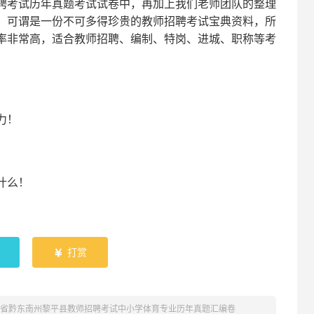
聘考试
历年真题考试
试卷中，
再
加上我们
老师
团队的整理
，可谓是一份
不可多得
珍贵的教师
招聘
考试宝典资料，所
率非常高，适合教师招聘、编制、特岗、进城、职称等考
！
力
！
什么！
！
打赏

贵州省黔东南州黎平县教师招聘考试中小学体育专业历年真题汇编卷