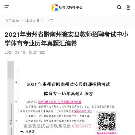



历年真题
体育专业
正文


2021年贵州省黔南州瓮安县教师招聘考试中小
学体育专业历年真题汇编卷
2021-09-16
阅读(482)