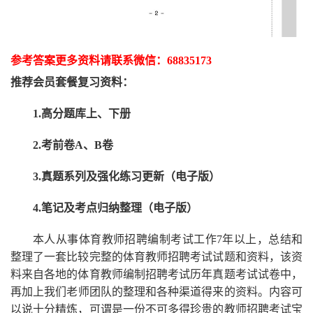
参考答案更多资
料请联系
微信：
68835173
推荐
会员套餐
复习资料：
1.高分题库上、下册
2.考前卷A、B卷
3.真题系列及强化练习更新（电子版）
4.笔记及考点归纳整理（电子版）
本人从事
体育
教师招聘编制考试工作
7
年以上，总结和
整理了一套比较完整的
体育
教师招聘考试试题和资料，该资
料来自各地的
体育
教师编制招聘考试
历年真题考试
试卷中，
再
加上我们
老师
团队的整理和各种渠道得来的资料。内容可
以说十分精炼，可谓是一份
不可多得
珍贵的教师
招聘
考试宝