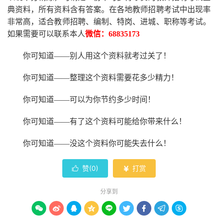
典资料，所有资料含有答案。
在
各地
教师招聘考试中
出现率
非常高，适合教师招聘、编制、特岗、进城、职称等考试。
如果需要可以联系本人
微信：
68835173
你可知道
——别人用这个资料就考过关了！
你可知道
——整理这个资料需要花多少精力
！
你可知道
——可以为你节约多少时间！
你可知道
——有了这个资料可能给你带来什么！
你可知道
——没这个资料你可能失去什么
！
赞(
0
)
打赏


分享到








