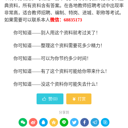
典资料，所有资料含有答案。
在
各地
教师招聘考试中
出现率
非常高，适合教师招聘、编制、特岗、进城、职称等考试。
如果需要可以联系本人
微信：
68835173
你可知道
——别人用这个资料就考过关了！
你可知道
——整理这个资料需要花多少精力
！
你可知道
——可以为你节约多少时间！
你可知道
——有了这个资料可能给你带来什么！
你可知道
——没这个资料你可能失去什么
！
赞(
0
)
打赏


分享到








