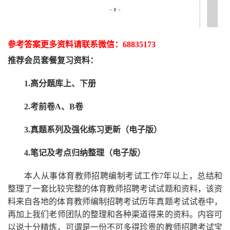
参考答案更多资
料请联系
微信：
68835173
推荐
会员套餐
复习资料：
1.高分题库上、下册
2.考前卷A、B卷
3.真题系列及强化练习更新（电子版）
4.笔记及考点归纳整理（电子版）
本人从事
体育
教师招聘编制考试工作
7
年以上，总结和
整理了一套比较完整的
体育
教师招聘考试试题和资料，该资
料来自各地的
体育
教师编制招聘考试
历年真题考试
试卷中，
再
加上我们
老师
团队的整理和各种渠道得来的资料。内容可
以说十分精炼，可谓是一份
不可多得
珍贵的教师
招聘
考试宝