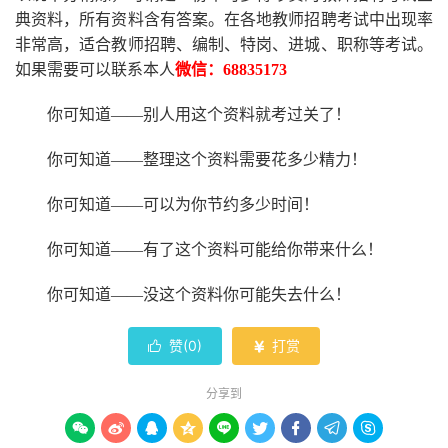
典资料，所有资料含有答案。
在
各地
教师招聘考试中
出现率
非常高，适合教师招聘、编制、特岗、进城、职称等考试。
如果需要可以联系本人
微信：
68835173
你可知道
——别人用这个资料就考过关了！
你可知道
——整理这个资料需要花多少精力
！
你可知道
——可以为你节约多少时间！
你可知道
——有了这个资料可能给你带来什么！
你可知道
——没这个资料你可能失去什么
！
赞(
0
)
打赏


分享到








