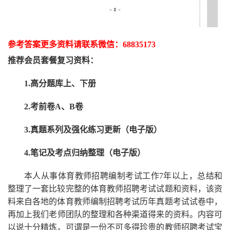
参考答案更多资
料请联系
微信：
68835173
推荐
会员套餐
复习资料：
1.高分题库上、下册
2.考前卷A、B卷
3.真题系列及强化练习更新（电子版）
4.笔记及考点归纳整理（电子版）
本人从事
体育
教师招聘编制考试工作
7
年以上，总结和
整理了一套比较完整的
体育
教师招聘考试试题和资料，该资
料来自各地的
体育
教师编制招聘考试
历年真题考试
试卷中，
再
加上我们
老师
团队的整理和各种渠道得来的资料。内容可
以说十分精炼，可谓是一份
不可多得
珍贵的教师
招聘
考试宝