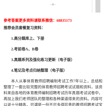
参考答案更多资
料请联系
微信：
68835173
推荐
会员套餐
复习资料：
1.高分题库上、下册
2.考前卷A、B卷
3.真题系列及强化练习更新（电子版）
4.笔记及考点归纳整理（电子版）
本人从事
体育
教师招聘编制考试工作
7
年以上，总结和
整理了一套比较完整的
体育
教师招聘考试试题和资料，该资
料来自各地的
体育
教师编制招聘考试
历年真题考试
试卷中，
再
加上我们
老师
团队的整理和各种渠道得来的资料。内容可
以说十分精炼，可谓是一份
不可多得
珍贵的教师
招聘
考试宝