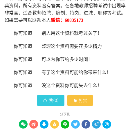
典资料，所有资料含有答案。
在
各地
教师招聘考试中
出现率
非常高，适合教师招聘、编制、特岗、进城、职称等考试。
如果需要可以联系本人
微信：
68835173
你可知道
——别人用这个资料就考过关了！
你可知道
——整理这个资料需要花多少精力
！
你可知道
——可以为你节约多少时间！
你可知道
——有了这个资料可能给你带来什么！
你可知道
——没这个资料你可能失去什么
！
赞(
0
)
打赏


分享到








