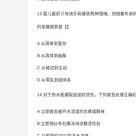
13.婴儿最初只有快乐和痛苦两种情绪，但随着年
的发展趋势是【】
A.从简单到复杂
B.从具体到抽象
C.从被动到主动
D.从零乱到成体系
14.对于热水瓶爆裂造成的烫伤，下列紧急处理正确
A.立即脱去被开水浸湿的衣裤或鞋袜
B.立即用纱布包裹冰块凉敷烫伤处
C.立即用约20℃的凉水冲洗