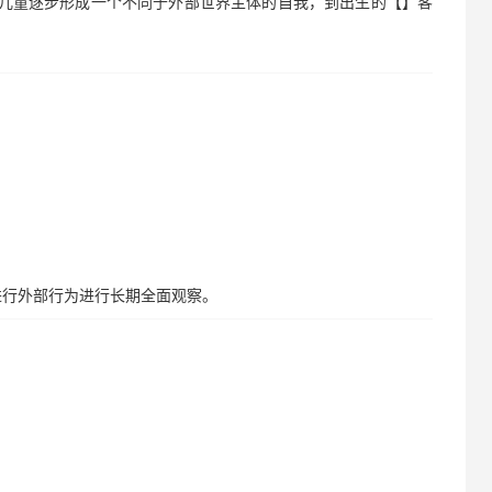
，儿童逐步形成一个不同于外部世界主体的自我，到出生的【】客
进行外部行为进行长期全面观察。