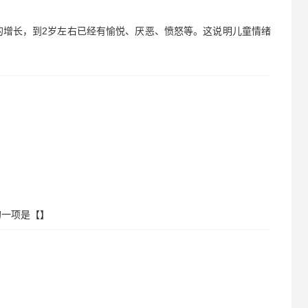
龄的增长，到2岁左右已经有愉悦、厌恶、愤怒等。这说明儿童情绪
的一项是【】