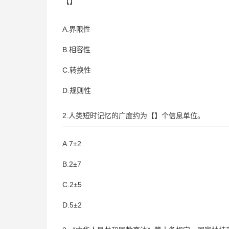
【】
A.界限性
B.相容性
C.转换性
D.规则性
2.人类短时记忆的广度约为【】个信息单位。
A.7±2
B.2±7
C.2±5
D.5±2