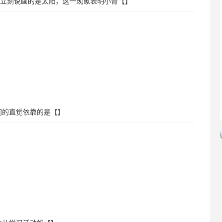
”她立刻说画的是太阳，这一现象表明小青【】
间的直觉依靠的是【】