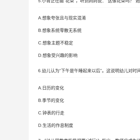
5.小青正在画“花朵”，听到妈妈说：“这像花朵吗？
A.想象夸张且与现实混淆
B.想象系统零散无系统
C.想象主题不稳定
D.想象受兴趣的影响
6.幼儿认为“下午是午睡起来以后”。这说明幼儿对时
A.日历的变化
B.季节的变化
C.钟表的行走
D.生活的作息制度