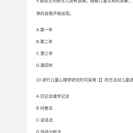
9.刚出生的新生儿没有自我，随着儿童认知的发展
体的自我开始出现。
A.第一年
B.第二年
C.第三年
D.第四年
10.进行儿童心理学研究时可采用【】的方法对儿童
A.日记法或传记法
B.问卷法
C.谈话法
D.作品分析法