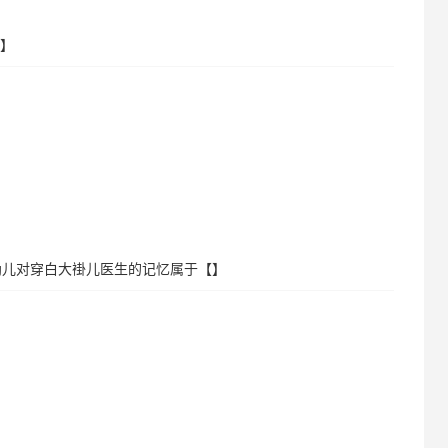
【】
幼儿对穿白大褂儿医生的记忆属于【】