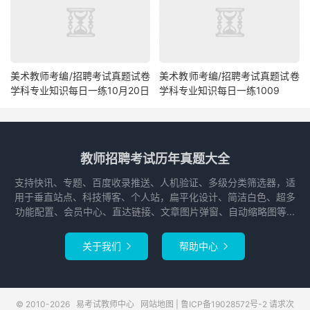
美术教师考编/招聘考试真题试卷
美术教师考编/招聘考试真题试卷
学科专业知识每日一练10月20日
学科专业知识每日一练1009
教师招聘考试历年真题大全
支持快讯、专题、百度收录推送、人机验证、多级分类筛选器，适
用于垂直站点、科技博客、个人站，扁平化设计、简洁白色、超多
功能配置、会员中心、直达链接、文章图片弹窗、自动缩略图等...
关于我们
帮助中心


© 2010-2026
易考试教师中心
网站地图
|
鲁ICP备19028572号-2
请求次