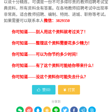
以说十分精炼，可谓是一份不可多得珍贵的教师招聘考试宝
典资料，所有资料含有答案。在各地教师招聘考试中出现率
非常高，适合教师招聘、编制、特岗、进城、职称等考试。
如果需要可以联系本人
微信：
3829350
你可知道
——别人用这个资料就考过关了！
你可知道
——整理这个资料需要花多少精力！
你可知道
——可以为你节约多少时间！
你可知道
——有了这个资料可能给你带来什么！
你可知道
——没这个资料你可能失去什么？
赞(
0
)
打赏


分享到








