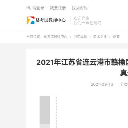
Hi, 请登录
我要注册
找回密码
欢迎光临
我们一直在努力
当前位置：
易考试教师中心
历年真题
美术专业
正文



2021年江苏省连云港市赣
真
2021-09-16
分类