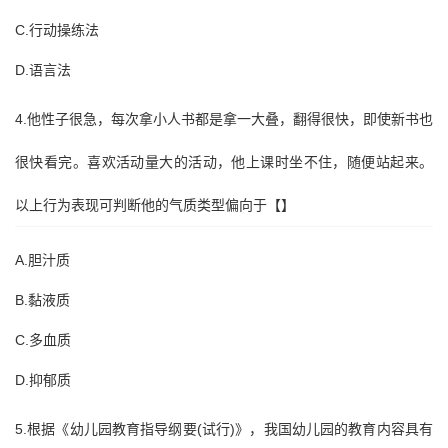
C.行动操练法
D.语言法
4.他性子很急，每次拿小人书都是拿一大叠，翻得很快，即使新书也
很快看完。喜欢活动量大的活动，他上课时坐不住，随便站起来。
以上行为表现可判断他的气质类型偏向于【】
A.胆汁质
B.黏液质
C.多血质
D.抑郁质
5.根据《幼儿园教育指导纲要(试行)》，我国幼儿园的教育内容具有