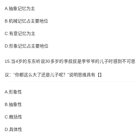
A.抽象记忆为主
B.机械记忆占主要地位
C.有意记忆为主
D.形象记忆占主要地位
15.当4岁的东东听说30多岁的李叔叔是李爷爷的儿子时感到不可思
议：“你都这么大了还是儿子呢？”说明思维具有【】
A.形象性
B.抽象性
C.概括性
D.具体性