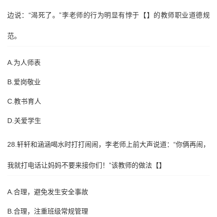
边说：“渴死了。”李老师的行为明显有悖于【】的教师职业道德规
范。
A.为人师表
B.爱岗敬业
C.教书育人
D.关爱学生
28.轩轩和涵涵喝水时打打闹闹，李老师上前大声说道：“你俩再闹，
我就打电话让妈妈不要来接你们！”该教师的做法【】
A.合理，避免发生安全事故
B.合理，注重班级常规管理