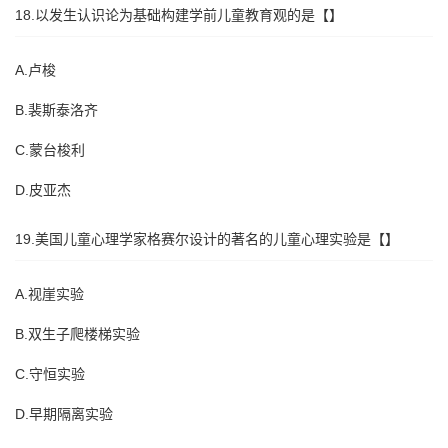
18.以发生认识论为基础构建学前儿童教育观的是【】
A.卢梭
B.裴斯泰洛齐
C.蒙台梭利
D.皮亚杰
19.美国儿童心理学家格赛尔设计的著名的儿童心理实验是【】
A.视崖实验
B.双生子爬楼梯实验
C.守恒实验
D.早期隔离实验