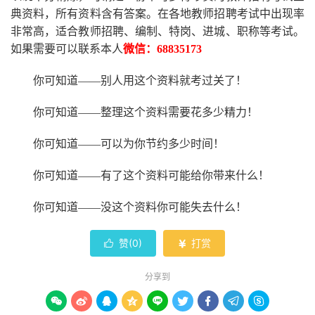
典资料，所有资料含有答案。
在
各地
教师招聘考试中
出现率
非常高，适合教师招聘、编制、特岗、进城、职称等考试。
如果需要可以联系本人
微信：
68835173
你可知道
——别人用这个资料就考过关了！
你可知道
——整理这个资料需要花多少精力
！
你可知道
——可以为你节约多少时间！
你可知道
——有了这个资料可能给你带来什么！
你可知道
——没这个资料你可能失去什么
！
赞(
0
)
打赏


分享到








