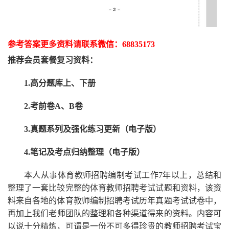
参考答案更多资
料请联系
微信：
68835173
推荐
会员套餐
复习资料：
1.高分题库上、下册
2.考前卷A、B卷
3.真题系列及强化练习更新（电子版）
4.笔记及考点归纳整理（电子版）
本人从事
体育
教师招聘编制考试工作
7
年以上，总结和
整理了一套比较完整的
体育
教师招聘考试试题和资料，该资
料来自各地的
体育
教师编制招聘考试
历年真题考试
试卷中，
再
加上我们
老师
团队的整理和各种渠道得来的资料。内容可
以说十分精炼，可谓是一份
不可多得
珍贵的教师
招聘
考试宝