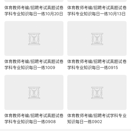
体育教师考编/招聘考试真题试卷
体育教师考编/招聘考试真题试卷
学科专业知识每日一练10月20日
学科专业知识每日一练10月13日
体育教师考编/招聘考试真题试卷
体育教师考编/招聘考试真题试卷
学科专业知识每日一练1009
学科专业知识每日一练0915
体育教师考编/招聘考试真题试卷
体育教师考编/招聘考试学科专业
学科专业知识每日一练0908
知识每日一练0902