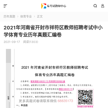



历年真题
体育专业
正文


2021年河南省开封市祥符区教师招聘考试中小
学体育专业历年真题汇编卷
2021-09-17
阅读(1303)