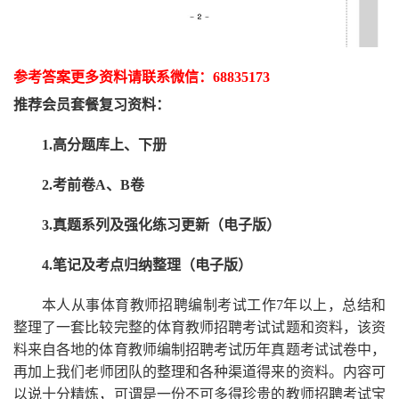
参考答案更多资
料请联系
微信：
68835173
推荐
会员套餐
复习资料：
1.高分题库上、下册
2.考前卷A、B卷
3.真题系列及强化练习更新（电子版）
4.笔记及考点归纳整理（电子版）
本人从事
体育
教师招聘编制考试工作
7
年以上，总结和
整理了一套比较完整的
体育
教师招聘考试试题和资料，该资
料来自各地的
体育
教师编制招聘考试
历年真题考试
试卷中，
再
加上我们
老师
团队的整理和各种渠道得来的资料。内容可
以说十分精炼，可谓是一份
不可多得
珍贵的教师
招聘
考试宝