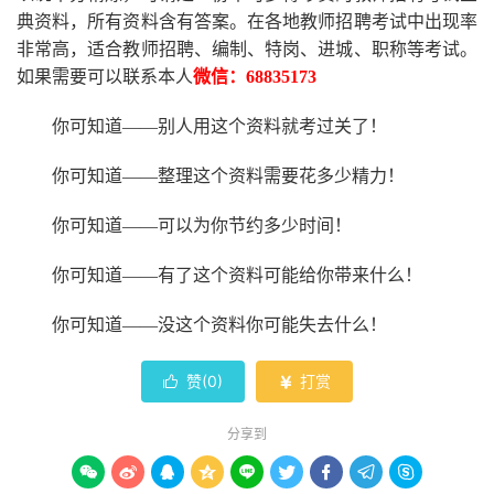
典资料，所有资料含有答案。
在
各地
教师招聘考试中
出现率
非常高，适合教师招聘、编制、特岗、进城、职称等考试。
如果需要可以联系本人
微信：
68835173
你可知道
——别人用这个资料就考过关了！
你可知道
——整理这个资料需要花多少精力
！
你可知道
——可以为你节约多少时间！
你可知道
——有了这个资料可能给你带来什么！
你可知道
——没这个资料你可能失去什么
！
赞(
0
)
打赏


分享到








