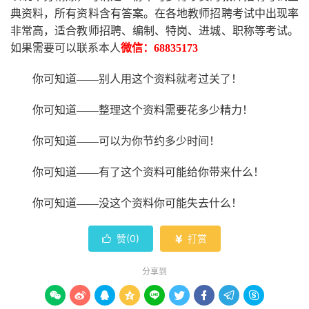
典资料，所有资料含有答案。
在
各地
教师招聘考试中
出现率
非常高，适合教师招聘、编制、特岗、进城、职称等考试。
如果需要可以联系本人
微信：
68835173
你可知道
——别人用这个资料就考过关了！
你可知道
——整理这个资料需要花多少精力
！
你可知道
——可以为你节约多少时间！
你可知道
——有了这个资料可能给你带来什么！
你可知道
——没这个资料你可能失去什么
！
赞(
0
)
打赏


分享到








