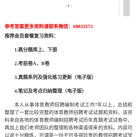
参考答案更多资
料请联系
微信：
68835173
推荐
会员套餐
复习资料：
1.高分题库上、下册
2.考前卷A、B卷
3.真题系列及强化练习更新（电子版）
4.笔记及考点归纳整理（电子版）
本人从事
体育
教师招聘编制考试工作
7
年以上，总结和
整理了一套比较完整的
体育
教师招聘考试试题和资料，该资
料来自各地的
体育
教师编制招聘考试
历年真题考试
试卷中，
再
加上我们
老师
团队的整理和各种渠道得来的资料。内容可
以说十分精炼，可谓是一份
不可多得
珍贵的教师
招聘
考试宝