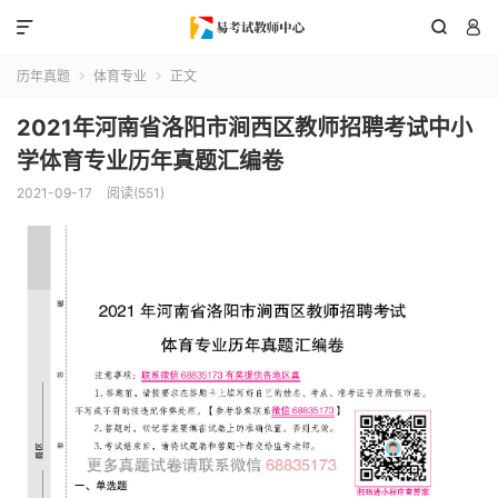



历年真题
体育专业
正文


2021年河南省洛阳市涧西区教师招聘考试中小
学体育专业历年真题汇编卷
2021-09-17
阅读(551)