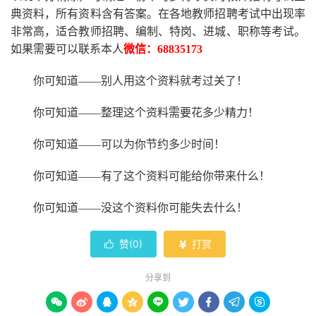
典资料，所有资料含有答案。
在
各地
教师招聘考试中
出现率
非常高，适合教师招聘、编制、特岗、进城、职称等考试。
如果需要可以联系本人
微信：
68835173
你可知道
——别人用这个资料就考过关了！
你可知道
——整理这个资料需要花多少精力
！
你可知道
——可以为你节约多少时间！
你可知道
——有了这个资料可能给你带来什么！
你可知道
——没这个资料你可能失去什么
！
赞(
0
)
打赏


分享到








