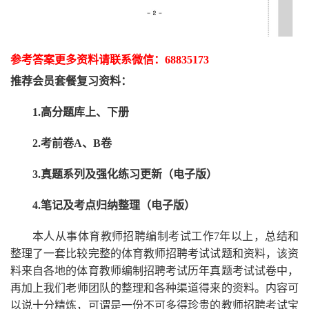
参考答案更多资
料请联系
微信：
68835173
推荐
会员套餐
复习资料：
1.高分题库上、下册
2.考前卷A、B卷
3.真题系列及强化练习更新（电子版）
4.笔记及考点归纳整理（电子版）
本人从事
体育
教师招聘编制考试工作
7
年以上，总结和
整理了一套比较完整的
体育
教师招聘考试试题和资料，该资
料来自各地的
体育
教师编制招聘考试
历年真题考试
试卷中，
再
加上我们
老师
团队的整理和各种渠道得来的资料。内容可
以说十分精炼，可谓是一份
不可多得
珍贵的教师
招聘
考试宝