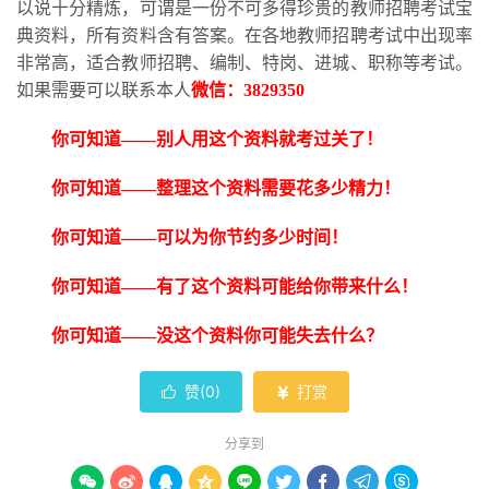
以说十分精炼，可谓是一份不可多得珍贵的教师招聘考试宝
典资料，所有资料含有答案。在各地教师招聘考试中出现率
非常高，适合教师招聘、编制、特岗、进城、职称等考试。
如果需要可以联系本人
微信：
3829350
你可知道
——别人用这个资料就考过关了！
你可知道
——整理这个资料需要花多少精力！
你可知道
——可以为你节约多少时间！
你可知道
——有了这个资料可能给你带来什么！
你可知道
——没这个资料你可能失去什么？
赞(
0
)
打赏


分享到








