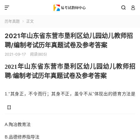



历年真题
正文

2021年山东省东营市垦利区幼儿园幼儿教师招
聘/编制考试历年真题试卷及参考答案
2021-09-17
阅读(805)
202
1
年
山东省
东营市垦利区
幼儿园幼儿教师招
聘
/编制考试历年真题试卷及参考答案
1.“其身正，不令而行；其身不正，虽令不从”体现出的德育方法是
【】
A.陶冶教育法
B.品德修养指导法