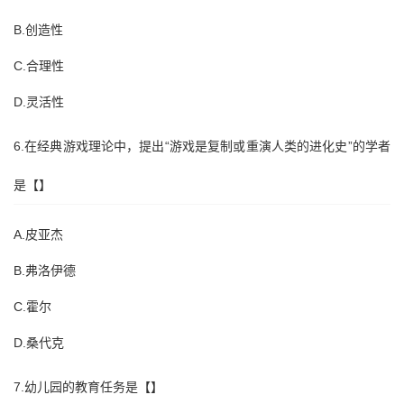
B.创造性
C.合理性
D.灵活性
6.在经典游戏理论中，提出“游戏是复制或重演人类的进化史”的学者
是【】
A.皮亚杰
B.弗洛伊德
C.霍尔
D.桑代克
7.幼儿园的教育任务是【】