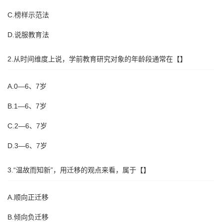
C.榜样示范法
D.说服教育法
2.从时间维度上说，学前教育研究对象的年龄段通常在【】
A.0—6、7岁
B.1—6、7岁
C.2—6、7岁
D.3—6、7岁
3.“温故而知新”，用迁移的观点来看，属于【】
A.顺向正迁移
B.倾向负迁移