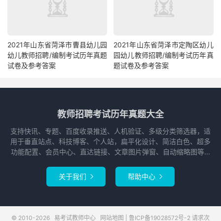
2021年山东省菏泽市曹县幼儿园
2021年山东省菏泽市定陶区幼儿
幼儿教师招聘/编制考试历年真题
园幼儿教师招聘/编制考试历年真
试卷及参考答案
题试卷及参考答案
教师招聘考试历年真题大全
支持快讯、专题、百度收录推送、人机验证、多级分类筛选器，适
用于垂直站点、科技博客、个人站，扁平化设计、简洁白色、超多
功能配置、会员中心、直达链接、文章图片弹窗、自动缩略图等...
关于我们
帮助中心


© 2010-2026
易考试教师中心
网站地图
|
鲁ICP备19028572号-2
请求次