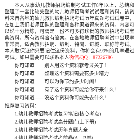
本人从事幼儿教师招聘编制考试工作
8年以上，总结和
整理了一套比较完整的幼儿教师招聘考试试题和资料，该资
料来自各地的幼儿教师编制招聘考试历年真题考试试卷中，
在加上我们老师团队的整理和各种渠道得来的资料。内容可
以说十分精炼，可谓是一份不可多得珍贵的教师招聘考试宝
典资料，所有资料含有答案。在各地教师招聘考试中出现率
非常高，适合教师招聘、编制、特岗、进城、职称等考试。
本人敢保证你只要记住这份资料，你将会有99%的几率通过
考试。如果需要可以联系本人
微信
/QQ：87226786
你可知道
——别人用这个资料就考过关了！
你可知道
——整理这个资料需要花多少精力
你可知道
——可以为你节约多少时间！
你可知道
——有了这个资料可能给你带来什么！
你可知道
——没这个资料你可能失去什么！
推荐复习资料：
1.幼儿教师招聘考试复习笔记(核心考点)
2.幼儿教师招聘考试高分题库(上下册)
3.幼儿教师招聘考试历年真题大全
4.幼儿教师招聘考试考前卷(A、B卷)